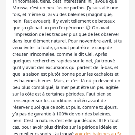
Trincomalee, tiens, c'est interessant! 🤔 J'avoue que
Mirissa, c'est un peu l'usine parfois. J'y suis allé une
fois, et même si j'ai vu des baleines (magnifique,
hein, faut avouer!), il y avait tellement de bateaux
que ça gâchait un peu l'expérience. 😥 On avait
l'impression de les traquer plus que de les observer
dans leur élément naturel. Pour novembre-avril, si tu
veux éviter la foule, ça vaut peut-être le coup de
creuser Trincomalee, comme le dit Ciel. Après
quelques recherches rapides sur le net, j'ai trouvé
qu'il y avait des excursions qui partent de là-bas, et
que la saison est plutôt bonne pour les cachalots et
les baleines bleues. Mais, et c'est là où ça devient un
peu plus compliqué, la mer peut être un peu agitée
sur la côte est à certaines périodes. Faut bien se
renseigner sur les conditions météo avant de
réserver quoi que ce soit. Et puis, comme toujours,
y'a pas de garantie à 100% de voir des baleines,
hein! C'est la nature, c'est elle qui décide. 🤷‍♂️ En tout
cas, pour avoir plus d'infos sur la période idéale et
les meilleurs spots, j'ai trouvé
voir des baleines au Sri